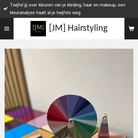
Twijfel jij over kleuren van je kleding, haar en makeup, een
Ga
kleuranalyse haalt al je twijfels weg
direct
naar
[JM] Hairstyling
de
hoofdinhoud