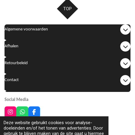
n
e
n
TOP
Algemene voorwaarden
Afhalen
Retourbeleid
Contact
Social Media
I
W
F
n
h
a
2024 [JM] hair & fashion
Deze website gebruikt cookies voor analyse-
s
a
c
Powered by
JouwWeb
doeleinden en/of het tonen van advertenties. Door
t
t
e
gebruik te blijven maken van de site gaat u hiermee