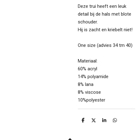
Deze trui heeft een leuk
detail bij de hals met blote
schouder.
Hij is zacht en kriebelt niet!
One size (advies 34 tm 40)
Materiaal:
60% acryl
14% polyamide
8% lana
8% viscose
10%polyester
D
D
S
D
e
e
h
e
l
e
a
l
e
l
r
e