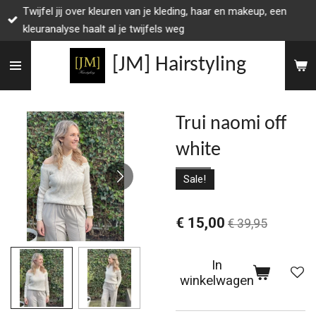
Twijfel jij over kleuren van je kleding, haar en makeup, een
Ga
kleuranalyse haalt al je twijfels weg
direct
naar
[JM] Hairstyling
de
hoofdinhoud
Trui naomi off
white
Sale!
€ 15,00
€ 39,95
In
winkelwagen