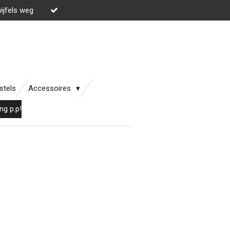
wijfels weg
stels
Accessoires
ng p.p!