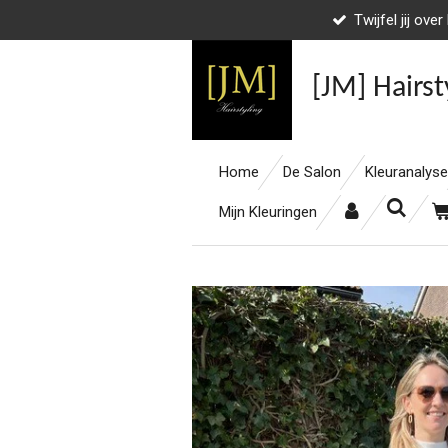
Twijfel jij ove
Ga
direct
naar
[JM] Hairst
de
hoofdinhoud
Home
De Salon
Kleuranalyse
Mijn Kleuringen