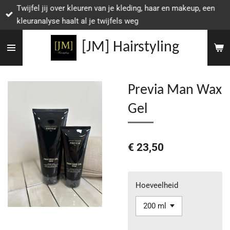
Twijfel jij over kleuren van je kleding, haar en makeup, een
Ga
kleuranalyse haalt al je twijfels weg
direct
naar
[JM] Hairstyling
de
hoofdinhoud
Previa Man Wax
Gel
€ 23,50
Hoeveelheid