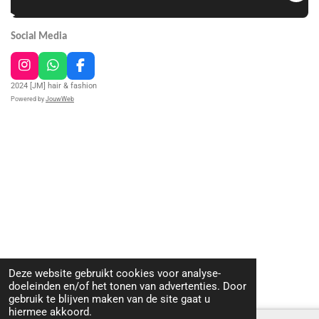
Social Media
I
W
F
n
h
a
2024 [JM] hair & fashion
s
a
c
Powered by
JouwWeb
t
t
e
a
s
b
g
A
o
r
p
o
a
p
k
m
Deze website gebruikt cookies voor analyse-
doeleinden en/of het tonen van advertenties. Door
gebruik te blijven maken van de site gaat u
hiermee akkoord.