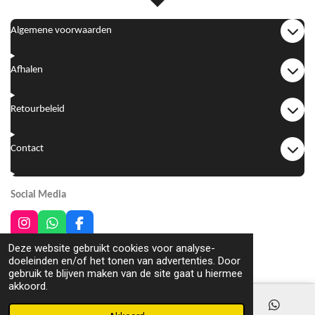
Algemene voorwaarden
Afhalen
Retourbeleid
Contact
Social Media
I
W
F
n
h
a
2024 [JM] hair & fashion
Deze website gebruikt cookies voor analyse-
s
a
c
Powered by
JouwWeb
doeleinden en/of het tonen van advertenties. Door
t
t
e
gebruik te blijven maken van de site gaat u hiermee
a
s
b
akkoord.
g
A
o
r
p
o