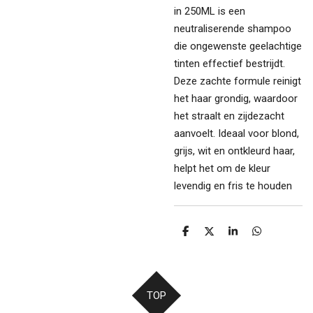
in 250ML is een
neutraliserende shampoo
die ongewenste geelachtige
tinten effectief bestrijdt.
Deze zachte formule reinigt
het haar grondig, waardoor
het straalt en zijdezacht
aanvoelt. Ideaal voor blond,
grijs, wit en ontkleurd haar,
helpt het om de kleur
levendig en fris te houden
D
D
S
D
e
e
h
e
l
e
a
l
e
l
r
e
n
e
n
TOP