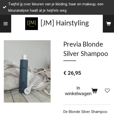
Twijfel jij over kleuren van je kleding, haar en makeup, een
Ga
kleuranalyse haalt al je twijfels weg
direct
naar
[JM] Hairstyling
de
hoofdinhoud
Previa Blonde
Silver Shampoo
€ 26,95
In
winkelwagen
De Blonde Silver Shampoo