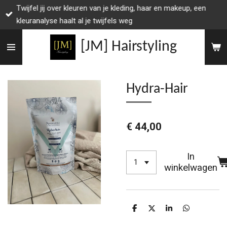
Twijfel jij over kleuren van je kleding, haar en makeup, een
Ga
kleuranalyse haalt al je twijfels weg
direct
naar
[JM] Hairstyling
de
hoofdinhoud
Hydra-Hair
€ 44,00
In
winkelwagen
D
D
S
D
e
e
h
e
l
e
a
l